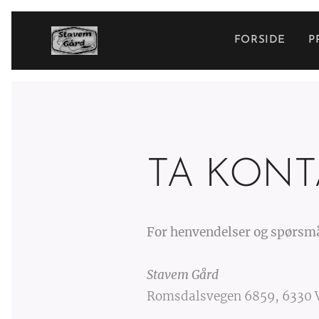
FORSIDE
P
TA KONT
For henvendelser og spørsmå
Stavem Gård
Romsdalsvegen 6859, 6330 